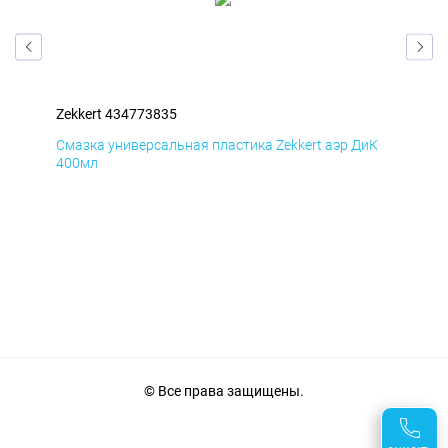
Zekkert 434773835
Zek
мД
Смазка универсальная пластика Zekkert аэр ДиК
Сма
400мл
40
© Все права защищены.