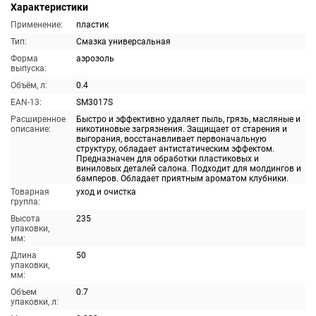
Характеристики
Применение:
пластик
Тип:
Смазка универсальная
Форма
аэрозоль
выпуска:
Объём, л:
0.4
EAN-13:
SM3017S
Расширенное
Быстро и эффективно удаляет пыль, грязь, масляные и
описание:
никотиновые загрязнения. Защищает от старения и
выгорания, восстанавливает первоначальную
структуру, обладает антистатическим эффектом.
Предназначен для обработки пластиковых и
виниловых деталей салона. Подходит для молдингов и
бамперов. Обладает приятным ароматом клубники.
Товарная
уход и очистка
группа:
Высота
235
упаковки,
мм:
Длина
50
упаковки,
мм:
Объем
0.7
упаковки, л: