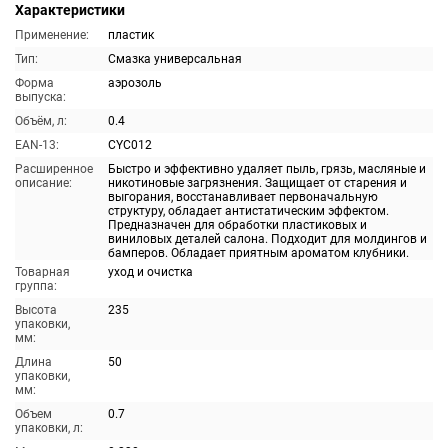
Характеристики
Применение:
пластик
Тип:
Смазка универсальная
Форма
аэрозоль
выпуска:
Объём, л:
0.4
EAN-13:
CYC012
Расширенное
Быстро и эффективно удаляет пыль, грязь, масляные и
описание:
никотиновые загрязнения. Защищает от старения и
выгорания, восстанавливает первоначальную
структуру, обладает антистатическим эффектом.
Предназначен для обработки пластиковых и
виниловых деталей салона. Подходит для молдингов и
бамперов. Обладает приятным ароматом клубники.
Товарная
уход и очистка
группа:
Высота
235
упаковки,
мм:
Длина
50
упаковки,
мм:
Объем
0.7
упаковки, л: