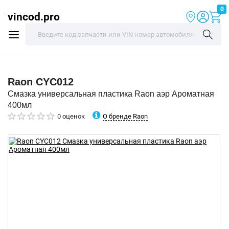
0
vincod.pro
Raon
CYC012
Смазка универсальная пластика Raon аэр Ароматная
400мл
О бренде Raon
0 оценок