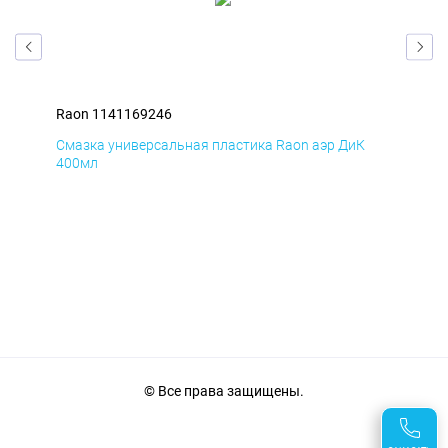
Raon 1141169246
Rao
Смазка универсальная пластика Raon аэр ДиК
Сма
400мл
40
© Все права защищены.