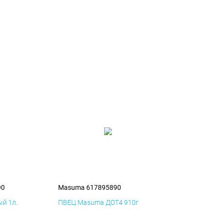
90
Masuma 617895890
й 1л.
ПВЕЦ Masuma ДОТ4 910г