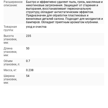
Расширенное
Быстро и эффективно удаляет пыль, грязь, масляные и
описание:
никотиновые загрязнения. Защищает от старения и
выгорания, восстанавливает первоначальную
структуру, обладает антистатическим эффектом.
Предназначен для обработки пластиковых и
виниловых деталей салона. Подходит для молдингов и
бамперов. Обладает приятным ароматом клубники.
Товарная
уход и очистка
группа:
Высота
235
упаковки,
мм:
Длина
50
упаковки,
мм:
Объем
0.7
упаковки, л:
Масса, кг:
0.238
Ширина
54
упаковки,
мм: