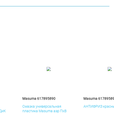
Masuma 617895890
Masuma 6178958
я
Смазка универсальная
АНТИФРИЗ красны
 ДиК
пластика Masuma аэр ПхВ