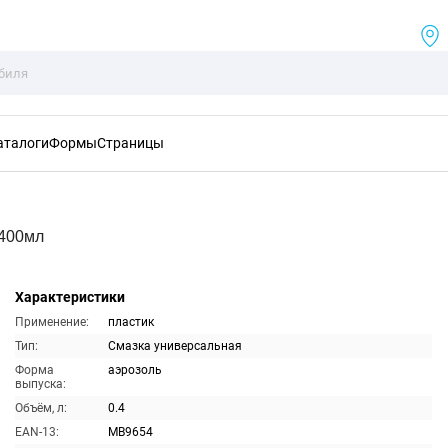
аталоги
Формы
Страницы
 400мл
Характеристики
Применение:
пластик
Тип:
Смазка универсальная
Форма
аэрозоль
выпуска:
Объём, л:
0.4
EAN-13:
MB9654