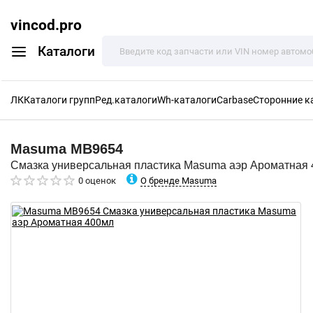
vincod.pro
Каталоги
ЛК
Каталоги групп
Ред.каталоги
Wh-каталоги
Carbase
Сторонние к
Masuma
MB9654
Смазка универсальная пластика Masuma аэр Ароматная
О бренде Masuma
0 оценок