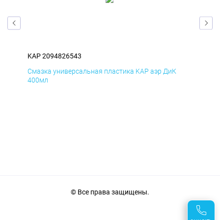
KAP 2094826543
KAP
Смазка универсальная пластика KAP аэр ДиК
Сма
400мл
40
© Все права защищены.