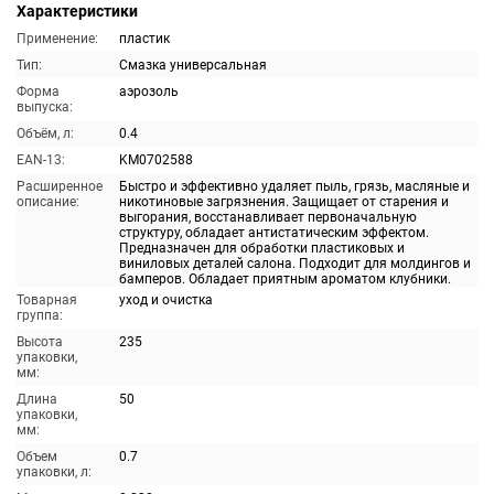
Характеристики
Применение:
пластик
Тип:
Смазка универсальная
Форма
аэрозоль
выпуска:
Объём, л:
0.4
EAN-13:
KM0702588
Расширенное
Быстро и эффективно удаляет пыль, грязь, масляные и
описание:
никотиновые загрязнения. Защищает от старения и
выгорания, восстанавливает первоначальную
структуру, обладает антистатическим эффектом.
Предназначен для обработки пластиковых и
виниловых деталей салона. Подходит для молдингов и
бамперов. Обладает приятным ароматом клубники.
Товарная
уход и очистка
группа:
Высота
235
упаковки,
мм:
Длина
50
упаковки,
мм:
Объем
0.7
упаковки, л: