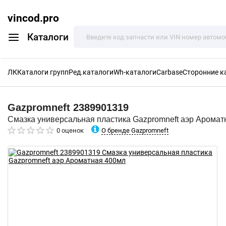
vincod.pro
Каталоги
ЛК
Каталоги групп
Ред.каталоги
Wh-каталоги
Carbase
Сторонние к
Gazpromneft
2389901319
Смазка универсальная пластика Gazpromneft аэр Аромат
О бренде Gazpromneft
0 оценок