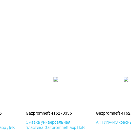
6
Gazpromneft 416273336
Gazpromneft 416
я
Смазка универсальная
АНТИФРИЗ красны
 аэр ДиК
пластика Gazpromneft аэр ПхВ