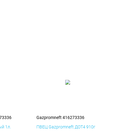
273336
Gazpromneft 416273336
й 1л.
ПВЕЦ Gazpromneft ДОТ4 910г