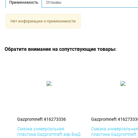
Применимость
Отзывы
Нет информации о применимости
Обратите внимание на сопутствующие товары:
Gazpromneft 416273336
Gazpromneft 41627333
Смазка универсальная
Смазка универсальна
пластика Gazpromneft аэр БмД
пластика Gazpromneft