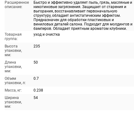
Расширенное
Быстро и эффективно удаляет пыль, грязь, масляные и
описание:
никотиновые загрязнения. Защищает от старения и
выгорания, восстанавливает первоначальную
структуру, обладает антистатическим эффектом.
Предназначен для обработки пластиковых и
виниловых деталей салона. Подходит для молдингов и
бамперов. Обладает приятным ароматом клубники.
Товарная
уход и очистка
группа:
Высота
235
упаковки,
мм:
Длина
50
упаковки,
мм:
Объем
0.7
упаковки, л:
Масса, кг:
0.238
Ширина
54
упаковки,
мм: