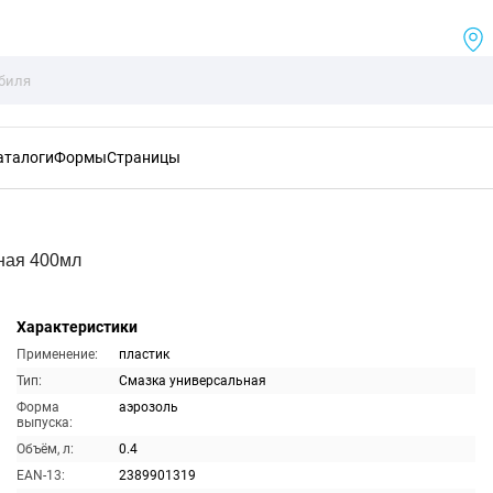
аталоги
Формы
Страницы
ная 400мл
Характеристики
Применение:
пластик
Тип:
Смазка универсальная
Форма
аэрозоль
выпуска:
Объём, л:
0.4
EAN-13:
2389901319