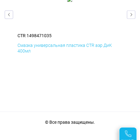
CTR 1498471035
CTR
Смазка универсальная пластика CTR аэр ДиК
Сма
400мл
40
© Все права защищены.