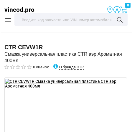
0
vincod.pro
CTR
CEVW1R
Смазка универсальная пластика CTR аэр Ароматная
400мл
О бренде CTR
0 оценок