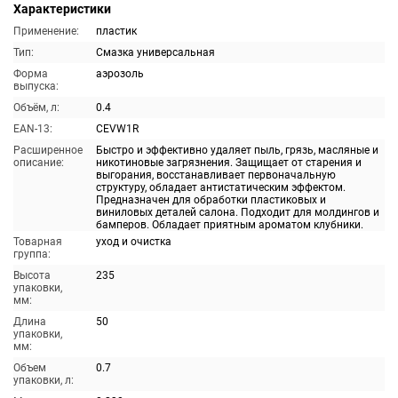
Характеристики
Применение:
пластик
Тип:
Смазка универсальная
Форма
аэрозоль
выпуска:
Объём, л:
0.4
EAN-13:
CEVW1R
Расширенное
Быстро и эффективно удаляет пыль, грязь, масляные и
описание:
никотиновые загрязнения. Защищает от старения и
выгорания, восстанавливает первоначальную
структуру, обладает антистатическим эффектом.
Предназначен для обработки пластиковых и
виниловых деталей салона. Подходит для молдингов и
бамперов. Обладает приятным ароматом клубники.
Товарная
уход и очистка
группа:
Высота
235
упаковки,
мм:
Длина
50
упаковки,
мм:
Объем
0.7
упаковки, л: