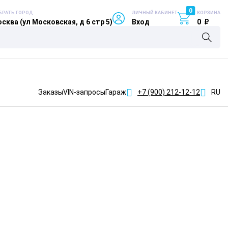
0
БРАТЬ ГОРОД
ЛИЧНЫЙ КАБИНЕТ
КОРЗИНА
сква (ул Московская, д 6 стр 5)
Вход
0
₽
Заказы
VIN-запросы
Гараж
+7 (900)
212-12-12
RU