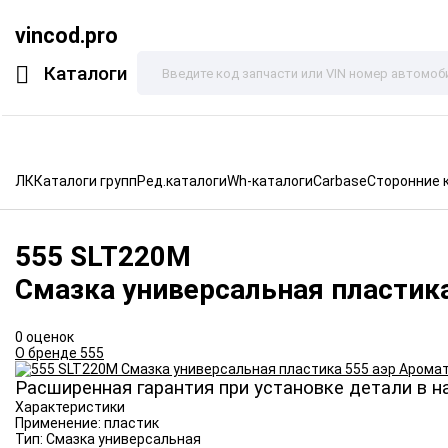
vincod.pro
Каталоги
ЛК
Каталоги групп
Ред.каталоги
Wh-каталоги
Carbase
Сторонние 
555
SLT220M
Смазка универсальная пластик
0 оценок
О бренде 555
Расширенная гарантия при установке детали в н
Характеристики
Применение:
пластик
Тип:
Смазка универсальная