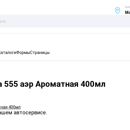
ВЫ
Мо
каталоги
Формы
Страницы
а 555 аэр Ароматная 400мл
ашем автосервисе.